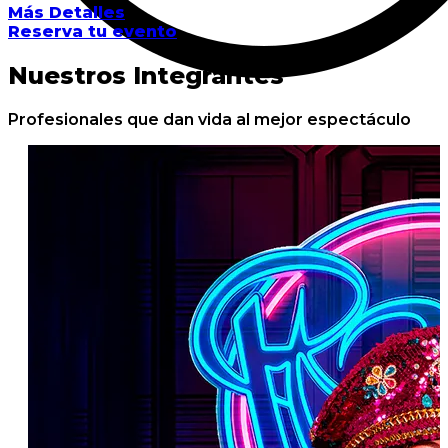
Más Detalles
Reserva tu evento
Nuestros Integrantes
Profesionales que dan vida al mejor espectáculo
Ya
Ca