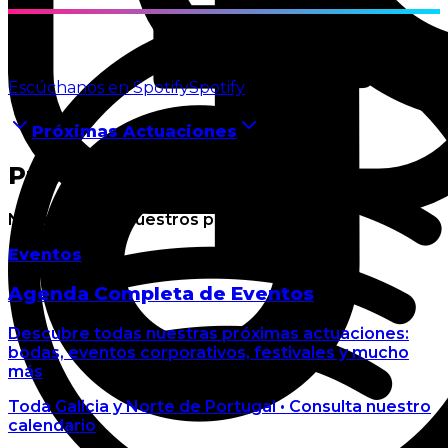
Escúchanos en Spotify
Spotify
Próximas Actuaciones
Próximas Actuaciones
No te pierdas nuestros próximos shows
Eventos
Agenda Completa de Eventos
Descubre todas nuestras próximas actuaciones:
bodas, eventos corporativos, festivales y mucho
más
Toda Galicia y Norte de Portugal
•
Consulta nuestro
calendario